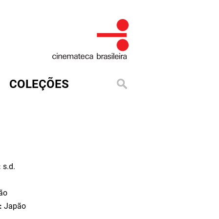
COLEÇÕES
:
s.d.
ão
o:
Japão