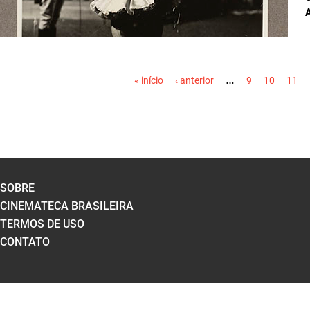
PÁGINAS
…
« início
‹ anterior
9
10
11
SOBRE
CINEMATECA BRASILEIRA
TERMOS DE USO
CONTATO