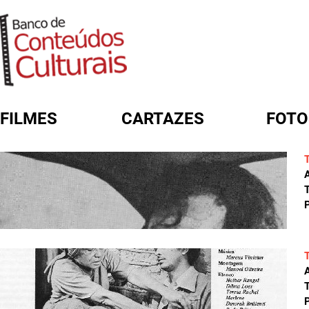
FILMES
CARTAZES
FOTO
FORMULÁRIO DE BUSCA
A
T
P
A
T
P