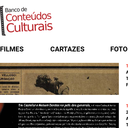
FILMES
CARTAZES
FOTO
FORMULÁRIO DE BUSCA
A
T
P
A
T