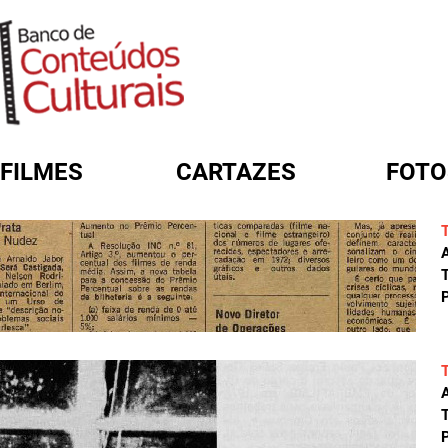
FILMES
CARTAZES
FOTO
FORMULÁRIO DE BUSCA
A
T
P
A
T
P