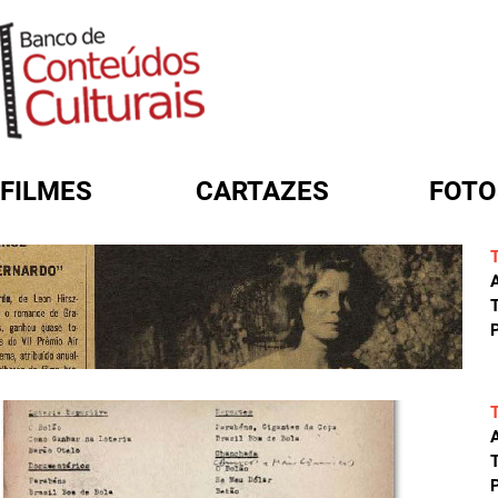
FILMES
CARTAZES
FOTO
FORMULÁRIO DE BUSCA
A
T
P
A
T
P