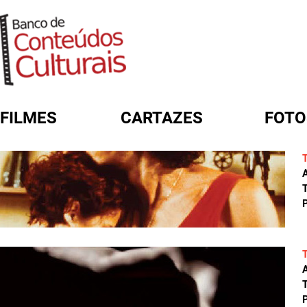
FILMES
CARTAZES
FOTO
FORMULÁRIO DE BUSCA
A
T
P
A
T
P