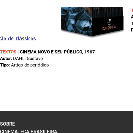
A
T
P
TEXTOS
|
CINEMA NOVO E SEU PÚBLICO
, 1967
Autor:
DAHL, Gustavo
Tipo:
Artigo de periódico
SOBRE
CINEMATECA BRASILEIRA