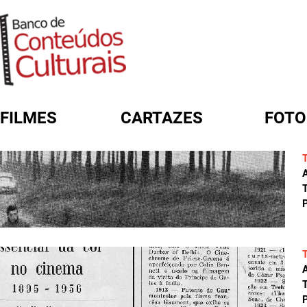
FILMES
CARTAZES
FOTO
FORMULÁRIO DE BUSCA
A
T
P
A
T
P