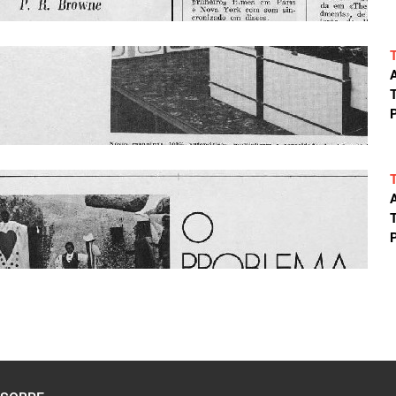
A
T
P
A
T
P