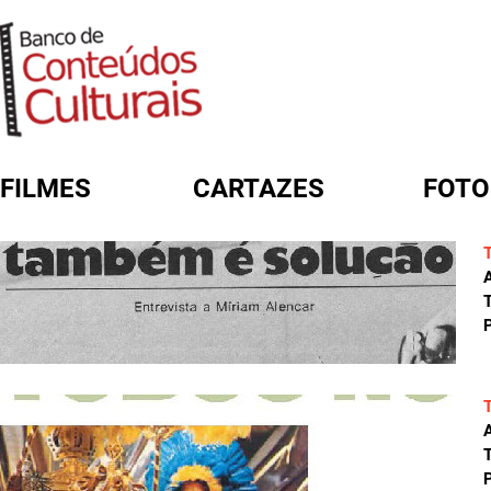
FILMES
CARTAZES
FOTO
FORMULÁRIO DE BUSCA
A
T
P
A
T
P