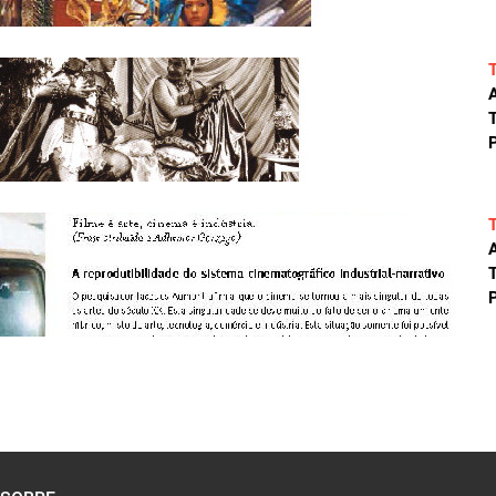
A
T
P
A
T
P