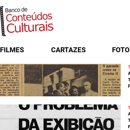
FILMES
CARTAZES
FOTO
FORMULÁRIO DE BUSCA
A
T
P
A
T
P