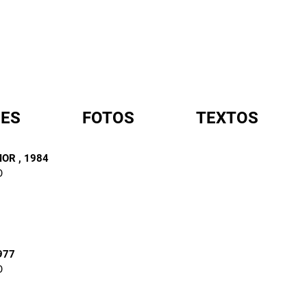
ES
FOTOS
TEXTOS
MOR
, 1984
O
A
977
O