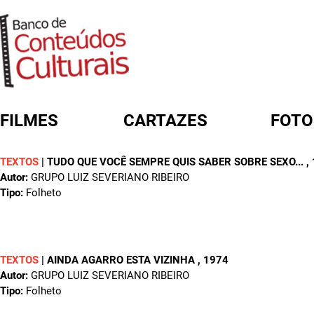
FILMES
CARTAZES
FOTO
TEXTOS
|
TUDO QUE VOCÊ SEMPRE QUIS SABER SOBRE SEXO...
,
FORMULÁRIO DE BUSCA
Autor:
GRUPO LUIZ SEVERIANO RIBEIRO
Tipo:
Folheto
TEXTOS
|
AINDA AGARRO ESTA VIZINHA
, 1974
Autor:
GRUPO LUIZ SEVERIANO RIBEIRO
Tipo:
Folheto