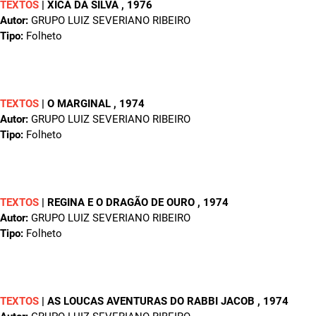
TEXTOS
|
XICA DA SILVA
, 1976
Autor:
GRUPO LUIZ SEVERIANO RIBEIRO
Tipo:
Folheto
TEXTOS
|
O MARGINAL
, 1974
Autor:
GRUPO LUIZ SEVERIANO RIBEIRO
Tipo:
Folheto
TEXTOS
|
REGINA E O DRAGÃO DE OURO
, 1974
Autor:
GRUPO LUIZ SEVERIANO RIBEIRO
Tipo:
Folheto
TEXTOS
|
AS LOUCAS AVENTURAS DO RABBI JACOB
, 1974