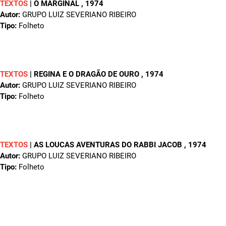
TEXTOS
|
O MARGINAL
, 1974
Autor:
GRUPO LUIZ SEVERIANO RIBEIRO
Tipo:
Folheto
TEXTOS
|
REGINA E O DRAGÃO DE OURO
, 1974
Autor:
GRUPO LUIZ SEVERIANO RIBEIRO
Tipo:
Folheto
TEXTOS
|
AS LOUCAS AVENTURAS DO RABBI JACOB
, 1974
Autor:
GRUPO LUIZ SEVERIANO RIBEIRO
Tipo:
Folheto