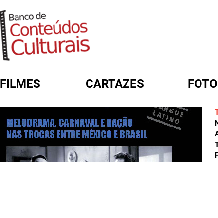
FILMES
CARTAZES
FOTO
FORMULÁRIO DE BUSCA
A
T
P