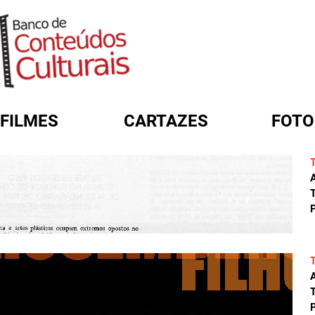
FILMES
CARTAZES
FOTO
FORMULÁRIO DE BUSCA
A
T
P
A
T
P