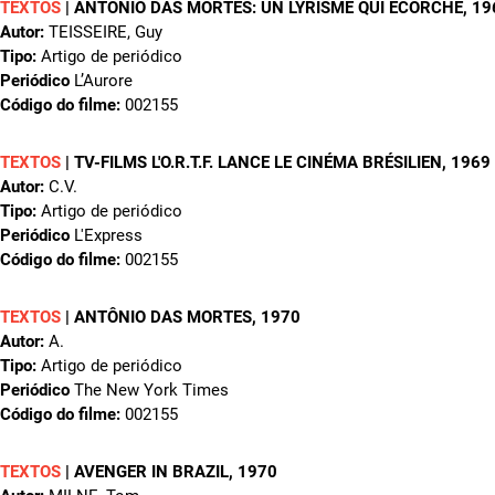
TEXTOS
|
ANTONIO DAS MORTES: UN LYRISME QUI ÉCORCHE
, 1
Autor:
TEISSEIRE, Guy
Tipo:
Artigo de periódico
Periódico
L’Aurore
Código do filme:
002155
TEXTOS
|
TV-FILMS L'O.R.T.F. LANCE LE CINÉMA BRÉSILIEN
, 1969
Autor:
C.V.
Tipo:
Artigo de periódico
Periódico
L'Express
Código do filme:
002155
TEXTOS
|
ANTÔNIO DAS MORTES
, 1970
Autor:
A.
Tipo:
Artigo de periódico
Periódico
The New York Times
Código do filme:
002155
TEXTOS
|
AVENGER IN BRAZIL
, 1970