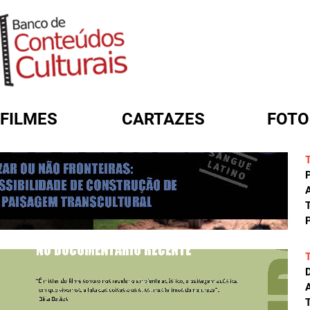
FILMES
CARTAZES
FOTO
FORMULÁRIO DE BUSCA
A
T
P
A
T