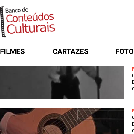
FILMES
CARTAZES
FOTO
FORMULÁRIO DE BUSCA
D
C
D
C