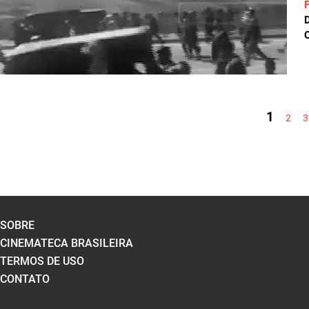
C
PÁGINAS
1
2
3
SOBRE
CINEMATECA BRASILEIRA
TERMOS DE USO
CONTATO