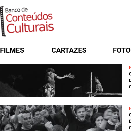
FILMES
CARTAZES
FOTO
FORMULÁRIO DE BUSCA
D
C
D
C