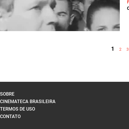
C
PÁGINAS
1
2
3
SOBRE
CINEMATECA BRASILEIRA
TERMOS DE USO
CONTATO