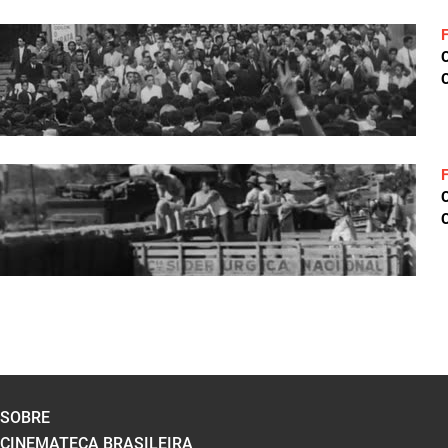
C
C
SOBRE
CINEMATECA BRASILEIRA