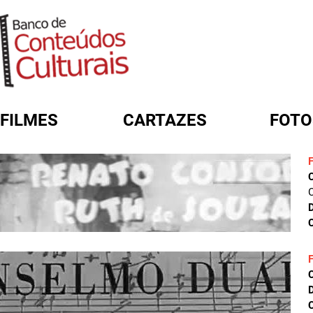
FILMES
CARTAZES
FOTO
FORMULÁRIO DE BUSCA
C
D
C
D
C