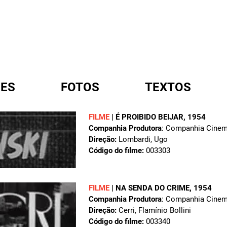
ES
FOTOS
TEXTOS
FILME
|
É PROIBIDO BEIJAR
, 1954
Companhia Produtora
: Companhia Cinema
A
Direção:
Lombardi, Ugo
Código do filme:
003303
FILME
|
NA SENDA DO CRIME
, 1954
Companhia Produtora
: Companhia Cinema
Direção:
Cerri, Flamínio Bollini
Código do filme:
003340