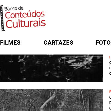
FILMES
CARTAZES
FOTO
FORMULÁRIO DE BUSCA
D
C
D
C