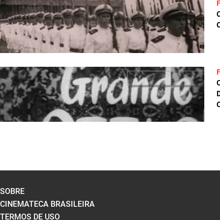
C
D
C
SOBRE
CINEMATECA BRASILEIRA
TERMOS DE USO