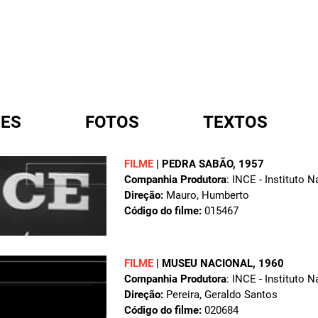
ES
FOTOS
TEXTOS
FILME
|
PEDRA SABÃO
, 1957
Companhia Produtora
: INCE - Instituto 
A
Direção:
Mauro, Humberto
Código do filme:
015467
FILME
|
MUSEU NACIONAL
, 1960
Companhia Produtora
: INCE - Instituto 
Direção:
Pereira, Geraldo Santos
Código do filme:
020684