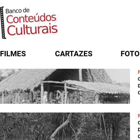
FILMES
CARTAZES
FOTO
FORMULÁRIO DE BUSCA
D
C
D
C