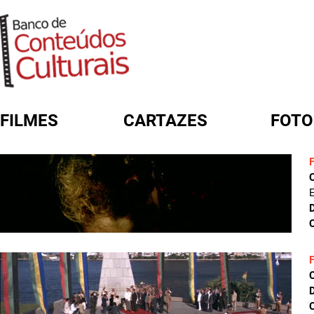
FILMES
CARTAZES
FOTO
FORMULÁRIO DE BUSCA
E
D
C
D
C