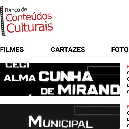
FILMES
CARTAZES
FOTO
FORMULÁRIO DE BUSCA
D
C
D
C