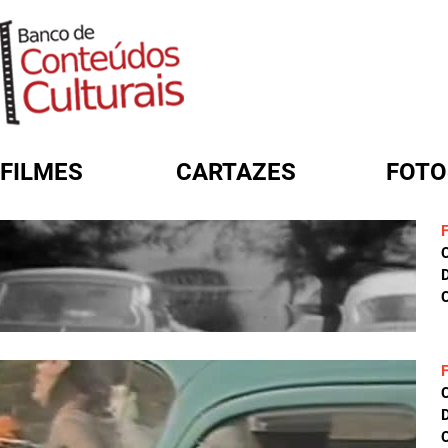
FILMES
CARTAZES
FOTO
FORMULÁRIO DE BUSCA
D
C
D
C