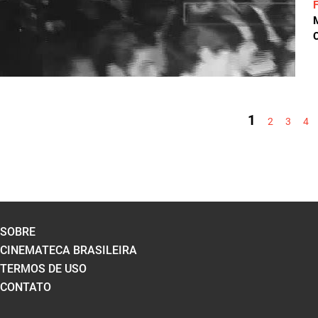
C
PÁGINAS
1
2
3
4
SOBRE
CINEMATECA BRASILEIRA
TERMOS DE USO
CONTATO