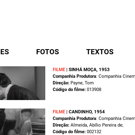
ES
FOTOS
TEXTOS
FILME
|
SINHÁ MOÇA
, 1953
Companhia Produtora
: Companhia Cinema
A
Direção:
Payne, Tom
Código do filme:
013908
FILME
|
CANDINHO
, 1954
Companhia Produtora
: Companhia Cinema
Direção:
Almeida, Abílio Pereira de;
Código do filme:
002132