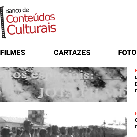
FILMES
CARTAZES
FOTO
FORMULÁRIO DE BUSCA
D
C
C