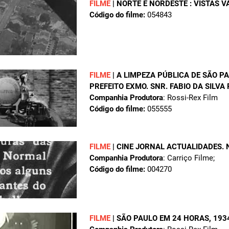
FILME
|
NORTE E NORDESTE : VISTAS V
Código do filme:
054843
FILME
|
A LIMPEZA PÚBLICA DE SÃO P
PREFEITO EXMO. SNR. FABIO DA SILVA
Companhia Produtora
: Rossi-Rex Film
Código do filme:
055555
FILME
|
CINE JORNAL ACTUALIDADES. 
Companhia Produtora
: Carriço Filme;
Código do filme:
004270
FILME
|
SÃO PAULO EM 24 HORAS
, 193