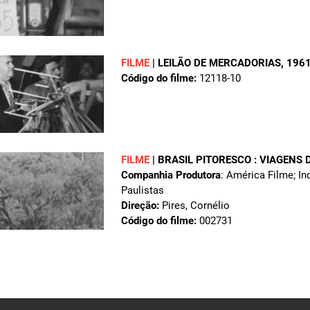
FILME
|
LEILÃO DE MERCADORIAS
, 196
Código do filme:
12118-10
FILME
|
BRASIL PITORESCO : VIAGENS 
Companhia Produtora
: América Filme; I
Paulistas
Direção:
Pires, Cornélio
Código do filme:
002731