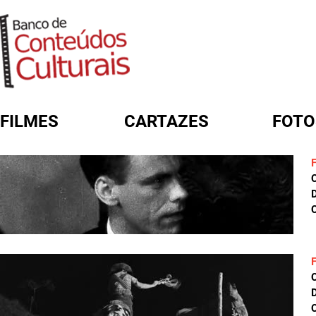
FILMES
CARTAZES
FOTO
FORMULÁRIO DE BUSCA
D
C
D
C