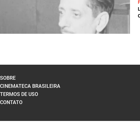
C
SOBRE
CINEMATECA BRASILEIRA
TERMOS DE USO
CONTATO