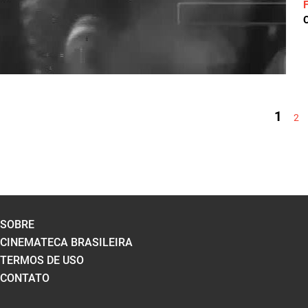
C
PÁGINAS
1
2
SOBRE
CINEMATECA BRASILEIRA
TERMOS DE USO
CONTATO