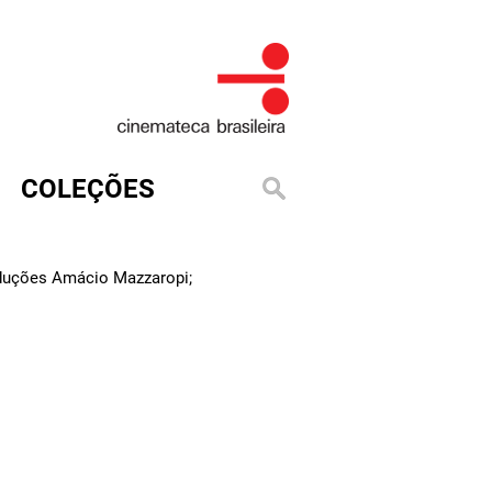
COLEÇÕES
oduções Amácio Mazzaropi;