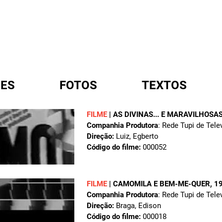
ES
FOTOS
TEXTOS
FILME
|
AS DIVINAS... E MARAVILHOSA
Companhia Produtora
: Rede Tupi de Tele
A
Direção:
Luiz, Egberto
Código do filme:
000052
FILME
|
CAMOMILA E BEM-ME-QUER
, 1
Companhia Produtora
: Rede Tupi de Tele
Direção:
Braga, Edison
Código do filme:
000018