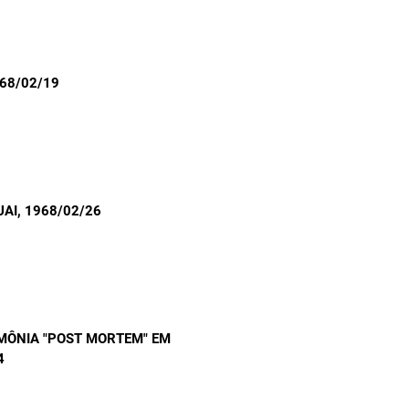
968/02/19
UAI
, 1968/02/26
IMÔNIA "POST MORTEM" EM
4