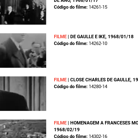
DE ANO
, 1968/01/17
Código do filme:
14261-15
FILME
|
DE GAULLE E IKE
, 1968/01/18
Código do filme:
14262-10
FILME
|
CLOSE CHARLES DE GAULLE
, 1
Código do filme:
14280-14
FILME
|
HOMENAGEM A FRANCESES MO
1968/02/19
Código do filme:
14302-16