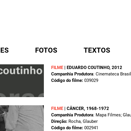
ES
FOTOS
TEXTOS
FILME
|
EDUARDO COUTINHO
, 2012
Companhia Produtora
: Cinemateca Brasil
A
Código do filme:
039029
FILME
|
CÂNCER
, 1968-1972
Companhia Produtora
: Mapa Filmes; Gla
Direção:
Rocha, Glauber
Código do filme:
002941