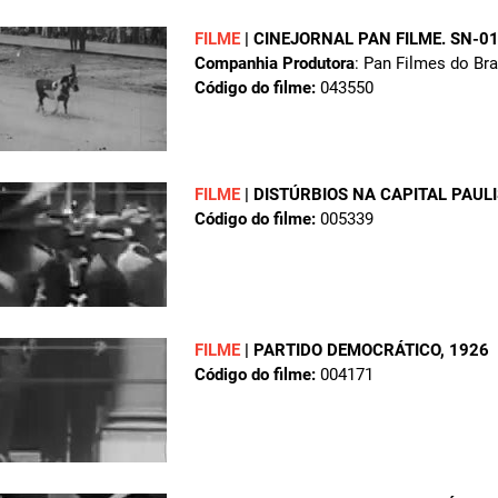
FILME
|
CINEJORNAL PAN FILME. SN-0
Companhia Produtora
: Pan Filmes do Bra
Código do filme:
043550
FILME
|
DISTÚRBIOS NA CAPITAL PAUL
Código do filme:
005339
FILME
|
PARTIDO DEMOCRÁTICO
, 1926
Código do filme:
004171