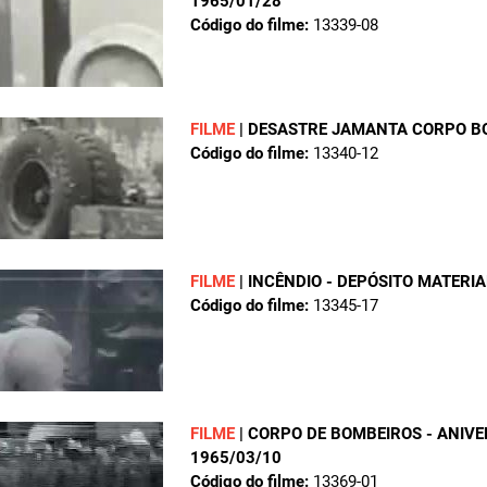
1965/01/28
Código do filme:
13339-08
FILME
|
DESASTRE JAMANTA CORPO B
Código do filme:
13340-12
FILME
|
INCÊNDIO - DEPÓSITO MATERIA
Código do filme:
13345-17
FILME
|
CORPO DE BOMBEIROS - ANIV
1965/03/10
Código do filme:
13369-01