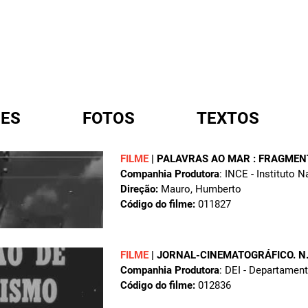
ES
FOTOS
TEXTOS
FILME
|
PALAVRAS AO MAR : FRAGMEN
Companhia Produtora
: INCE - Instituto 
A
Direção:
Mauro, Humberto
Código do filme:
011827
FILME
|
JORNAL-CINEMATOGRÁFICO. N
Companhia Produtora
: DEI - Departamen
Código do filme:
012836