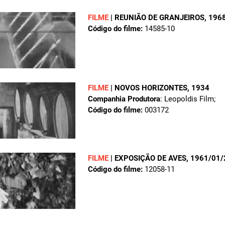
FILME
|
REUNIÃO DE GRANJEIROS
, 196
Código do filme:
14585-10
FILME
|
NOVOS HORIZONTES
, 1934
Companhia Produtora
: Leopoldis Film;
Código do filme:
003172
FILME
|
EXPOSIÇÃO DE AVES
, 1961/01/
Código do filme:
12058-11