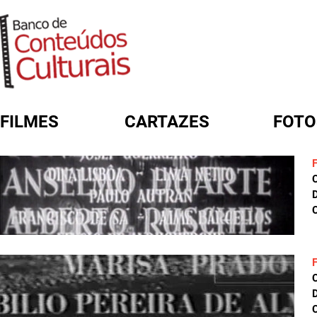
FILMES
CARTAZES
FOTO
FORMULÁRIO DE BUSCA
D
C
D
C