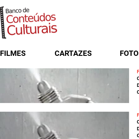
FILMES
CARTAZES
FOTO
FORMULÁRIO DE BUSCA
D
C
D
C