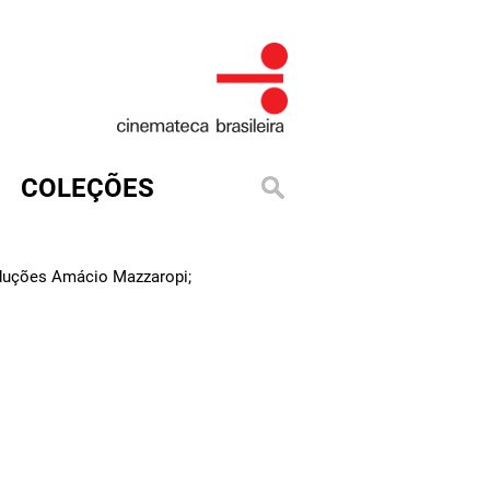
COLEÇÕES
oduções Amácio Mazzaropi;