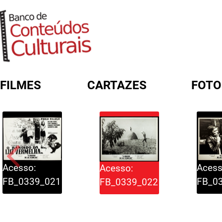
FILMES
CARTAZES
FOTO
FORMULÁRIO DE BUSCA
Acess
Acesso:
Acesso:
FB_0
FB_0339_021
FB_0339_022